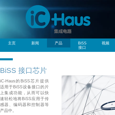
主页
新闻
产品
BiSS
视频
接口
BiSS 接口芯片
iC-Haus的BiSS芯片提供
适用于BiSS设备接口的片
上集成功能，从而可以快
速轻松地将BiSS应用于传
感器、编码器和控制器等
产品中。